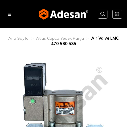
Skip
to
content
Ana Sayfa
>
Atlas Copco Yedek Parça
>
Air Valve LMC
470 580 585