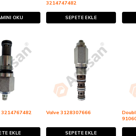
3214747482
MINI OKU
SEPETE EKLE
Doubl
r. 3214767482
Valve 3128307666
9106
ETE EKLE
SEPETE EKLE