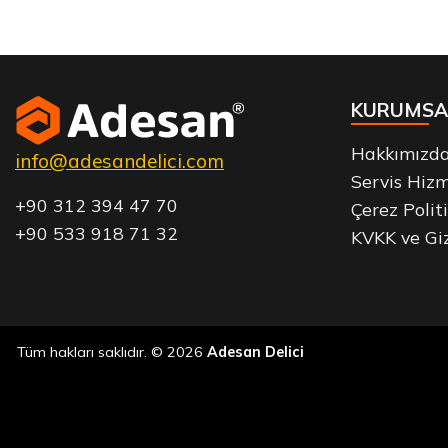
KURUMSA
Hakkımızd
info@adesandelici.com
Servis Hizm
+90 312 394 47 70
Çerez Polit
+90 533 918 71 32
KVKK ve Giz
Tüm hakları saklıdır. © 2026
Adesan Delici