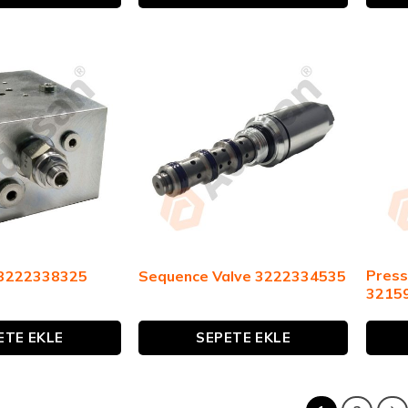
Press
 3222338325
Sequence Valve 3222334535
3215
ETE EKLE
SEPETE EKLE