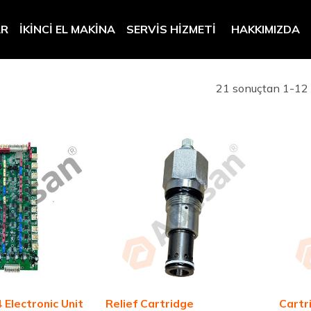
AR
İKINCI EL MAKINA
SERVIS HIZMETI
HAKKIMIZDA
21 sonuçtan 1-12 a
Relief Cartridge
Electronic Unit
Cartr