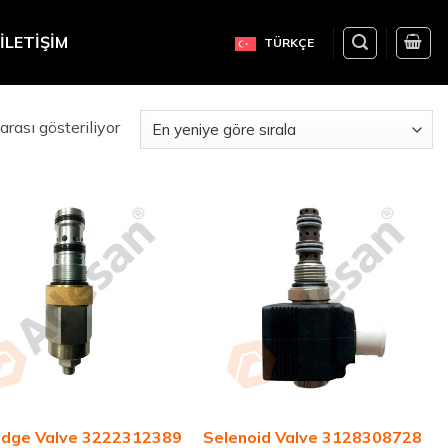
İLETIŞIM
TÜRKÇE
rası gösteriliyor
idge Valve 3222312389
Selenoid Valve 3128308728