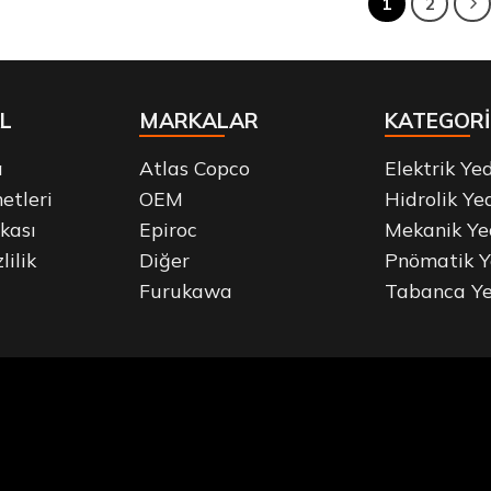
1
2
L
MARKALAR
KATEGORİ
a
Atlas Copco
Elektrik Ye
etleri
OEM
Hidrolik Ye
ikası
Epiroc
Mekanik Ye
lilik
Diğer
Pnömatik Y
Furukawa
Tabanca Ye