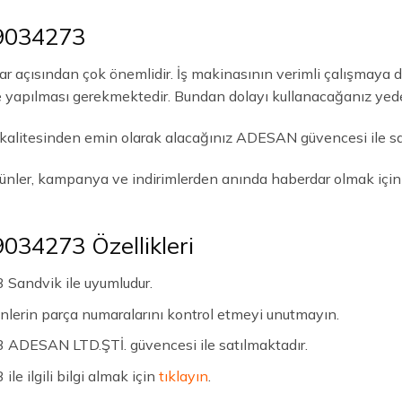
9034273
arar açısından çok önemlidir. İş makinasının verimli çalışmaya
kle yapılması gerekmektedir. Bundan dolayı kullanacağanız yed
kalitesinden emin olarak alacağınız ADESAN güvencesi ile sat
rünler, kampanya ve indirimlerden anında haberdar olmak içi
034273 Özellikleri
Sandvik ile uyumludur.
ünlerin parça numaralarını kontrol etmeyi unutmayın.
ADESAN LTD.ŞTİ. güvencesi ile satılmaktadır.
e ilgili bilgi almak için
tıklayın
.