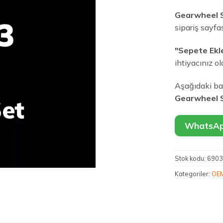
Gearwheel 
sipariş sayfas
"Sepete Ekl
ihtiyacınız ol
Aşağıdaki bağ
Gearwheel 
WhatsApp
Stok kodu:
6903
Kategoriler:
OEM