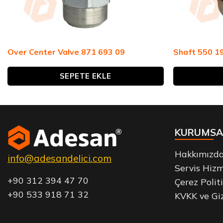
Over Center Valve 871 693 09
Shaft 550 1
SEPETE EKLE
KURUMSA
Hakkımızd
info@adesandelici.com
Servis Hizm
+90 312 394 47 70
Çerez Polit
+90 533 918 71 32
KVKK ve Giz