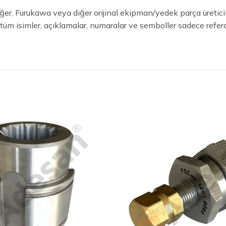
er, Furukawa veya diğer orijinal ekipman/yedek parça üreticileri,
an tüm isimler, açıklamalar, numaralar ve semboller sadece refera