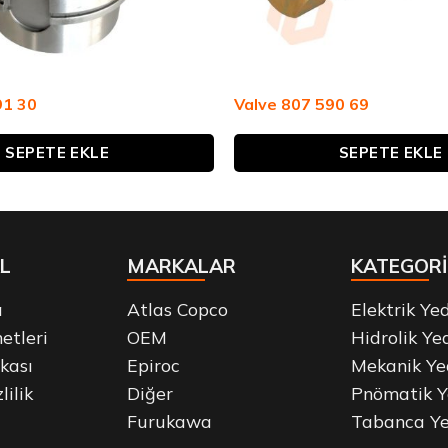
91 30
Valve 807 590 69
SEPETE EKLE
SEPETE EKLE
L
MARKALAR
KATEGORİ
a
Atlas Copco
Elektrik Ye
etleri
OEM
Hidrolik Ye
ikası
Epiroc
Mekanik Ye
lilik
Diğer
Pnömatik Y
Furukawa
Tabanca Ye