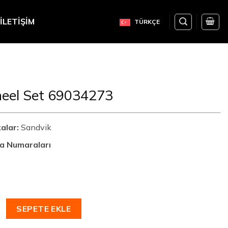
İLETIŞIM
TÜRKÇE
eel Set 69034273
alar:
Sandvik
a Numaraları
t 69034273 adet
SEPETE EKLE