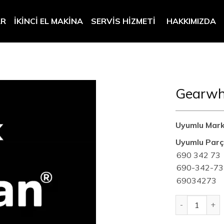
AR
İKINCI EL MAKINA
SERVIS HIZMETI
HAKKIMIZDA
Gearwh
Uyumlu Mark
Uyumlu Parç
690 342 73
690-342-73
69034273
Gearwheel Se