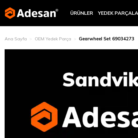
Skip
to
ÜRÜNLER
YEDEK PARÇAL
content
Ana Sayfa
>
OEM Yedek Parça
>
Gearwheel Set 69034273