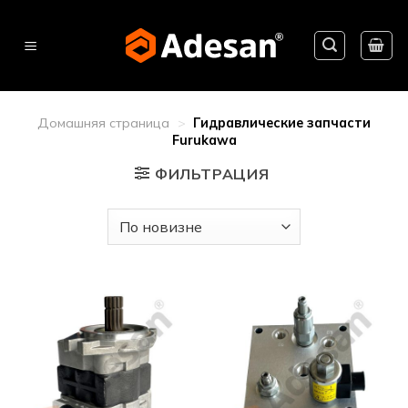
Skip
to
content
Домашняя страница
>
Гидравлические запчасти
Furukawa
ФИЛЬТРАЦИЯ