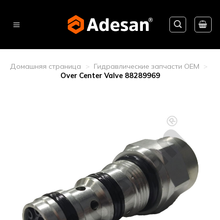
Skip
to
content
Домашняя страница
>
Гидравлические запчасти OEM
>
Over Center Valve 88289969