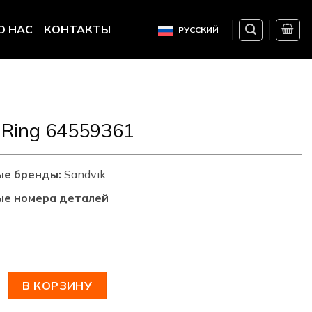
О НАС
КОНТАКТЫ
РУССКИЙ
-Ring 64559361
ые бренды:
Sandvik
ые номера деталей
овара Seal, O-Ring 64559361
В КОРЗИНУ