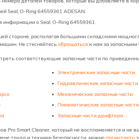
 номера деталей товаров, которые вы добавляете в кор
ией Seal, O-Ring 64559361 ADESAN.
 информации о Seal, O-Ring 64559361.
ей стороне, располагая большими складскими мощност
машин. Не стесняйтесь
обращаться
к нам за запасными 
треть соответствующие запасные части по приведенн
Электрические запасные части
Гидравлические запасные части
opco
Механические запасные части
е
Пневматические запасные части
wa
Запасные части дрифтера
ов Pro Smart Cleaner, который не воспламеняется и не 
иене труда и технике безопасности, можно
посмотреть
з