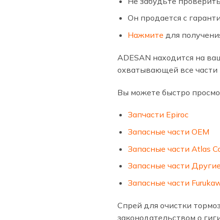
Не забудьте проверить
Он продается с гарант
Нажмите
для получения
ADESAN находится на ваш
охватывающей все части 
Вы можете быстро просмо
Запчасти Epiroc
Запасные части OEM
Запасные части Atlas C
Запасные части Други
Запасные части Furuka
Спрей для очистки тормоз
законодательством о гиг