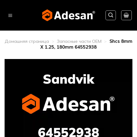
Skip
to
content
Домашняя страница
>
Запасные части OEM
>
Shcs 8mm
X 1.25, 180mm 64552938