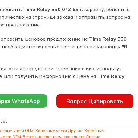
добавить
Time Relay 550 043 65
в корзину, обновить
личество на странице заказа и отправить запрос на
ое предложение.
запросить ценовое предложение на
Time Relay 550
е необходимые запасные части, используя кнопку
"В
вязаться с представителем заказчика, используя
е, или получить информацию о цене на
Time Relay
ерез WhatsApp
Запрос Цитировать
4365
асные части OEM
,
Запасные части Другие
,
Запасные
 части OEM
,
Запасные электрические части Другие