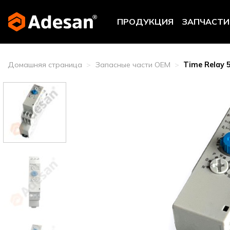
Skip
to
ПРОДУКЦИЯ
ЗАПЧАСТИ
content
Домашняя страница
>
Запасные части OEM
>
Time Relay 