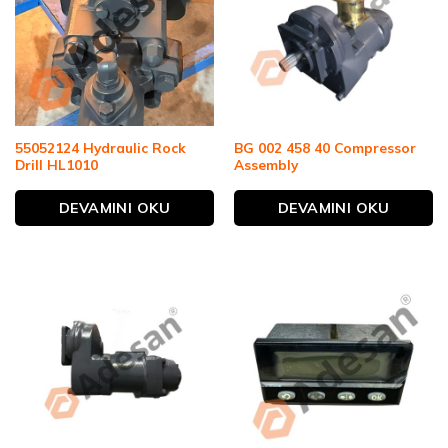
55052124 Hydraulic Rock
BG 002 458 40 Compressor
Drill HL1010
Assembly
DEVAMINI OKU
DEVAMINI OKU