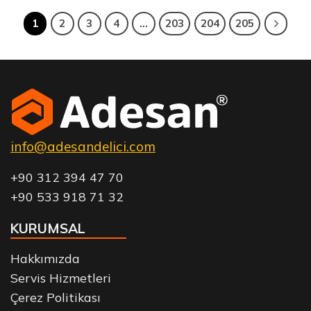
1
2
3
4
…
203
204
205
info@adesandelici.com
+90 312 394 47 70
+90 533 918 71 32
KURUMSAL
Hakkımızda
Servis Hizmetleri
Çerez Politikası