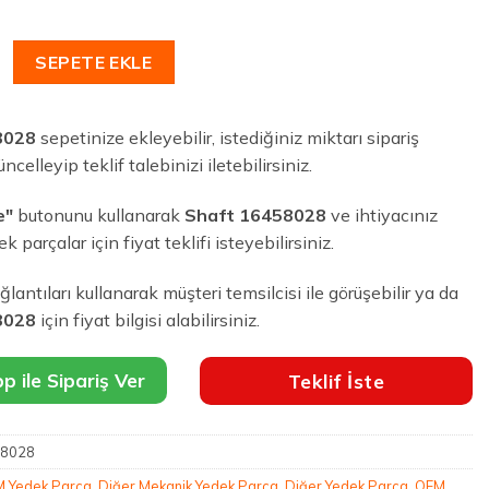
28 adet
SEPETE EKLE
8028
sepetinize ekleyebilir, istediğiniz miktarı sipariş
celleyip teklif talebinizi iletebilirsiniz.
e"
butonunu kullanarak
Shaft 16458028
ve ihtiyacınız
 parçalar için fiyat teklifi isteyebilirsiniz.
lantıları kullanarak müşteri temsilcisi ile görüşebilir ya da
8028
için fiyat bilgisi alabilirsiniz.
 ile Sipariş Ver
Teklif İste
8028
 Yedek Parça
,
Diğer Mekanik Yedek Parça
,
Diğer Yedek Parça
,
OEM