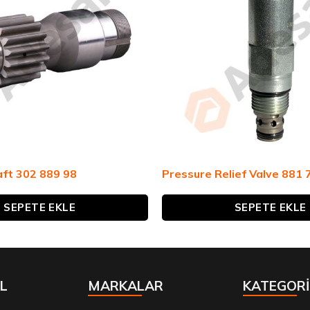
aft 302 889 98
Pressure Relief Valve 881 
SEPETE EKLE
SEPETE EKLE
L
MARKALAR
KATEGORİ