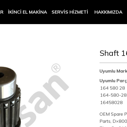
AR
İKINCI EL MAKINA
SERVIS HIZMETI
HAKKIMIZDA
Shaft 
Uyumlu Mark
Uyumlu Parç
164 580 28
164-580-28
16458028
OEM Spare Par
Parts, D×800