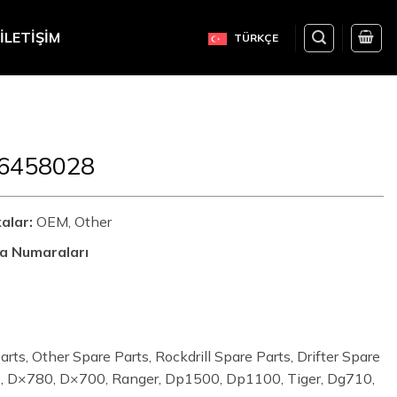
İLETIŞIM
TÜRKÇE
16458028
alar:
OEM, Other
a Numaraları
ts, Other Spare Parts, Rockdrill Spare Parts, Drifter Spare
, D×780, D×700, Ranger, Dp1500, Dp1100, Tiger, Dg710,