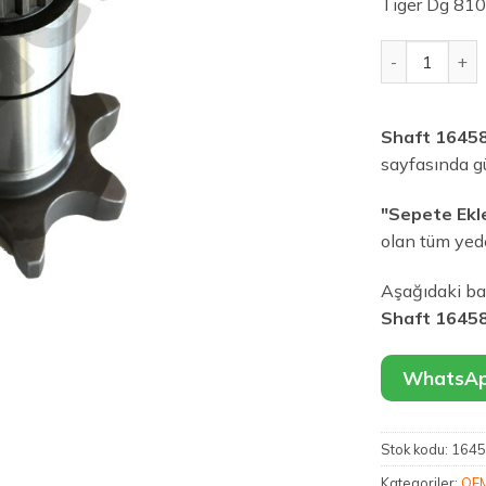
Tiger Dg 810
Shaft 164580
Shaft 1645
sayfasında gün
"Sepete Ekl
olan tüm yedek
Aşağıdaki bağ
Shaft 1645
WhatsApp
Stok kodu:
1645
Kategoriler:
OEM