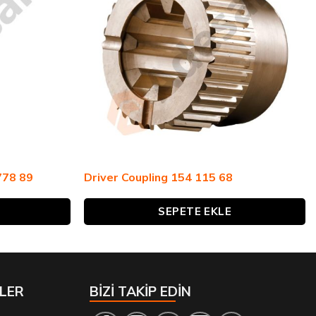
778 89
Driver Coupling 154 115 68
SEPETE EKLE
LER
BİZİ TAKİP EDİN