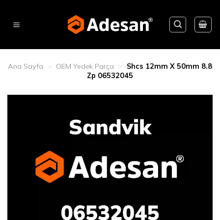
Skip
to
content
Ana Sayfa
>
OEM Yedek Parça
>
Shcs 12mm X 50mm 8.8
Zp 06532045