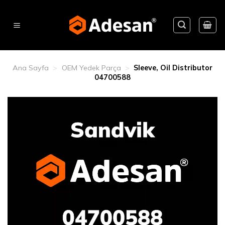
Skip
to
content
Ana Sayfa
>
OEM Yedek Parça
>
Sleeve, Oil Distributor
04700588