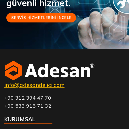
güvenli hizmet.
SERVIS HIZMETLERINI INCELE
info@adesandelici.com
+90 312 394 47 70
+90 533 918 71 32
KURUMSAL